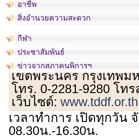
อาชีพ
สิ่งอำนวยความสะดวก
กีฬา
ประชาสัมพันธ์
เลขที่ 23 ชั้น 2 ถนนวิ
ข่าวจากสภาคนพิการฯ
เขตพระนคร กรุงเทพม
โทร. 0-2281-9280 โทร
เว็บไซต์:
www.tddf.or.th
เวลาทำการ เปิดทุกวัน จั
08.30น.-16.30น.