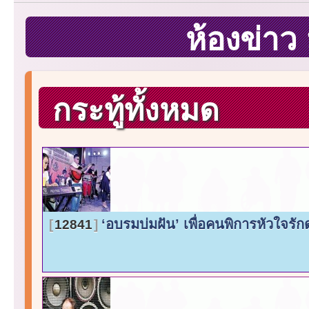
ห้องข่า
กระทู้ทั้งหมด
‘อบรมบ่มฝัน’ เพื่อคนพิการหัวใจรั
12841