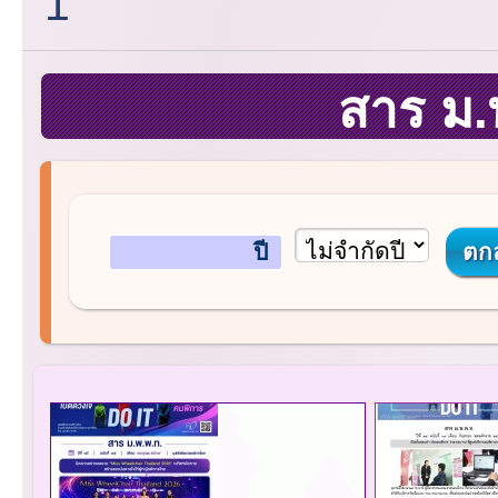
1
สาร ม.
ปี