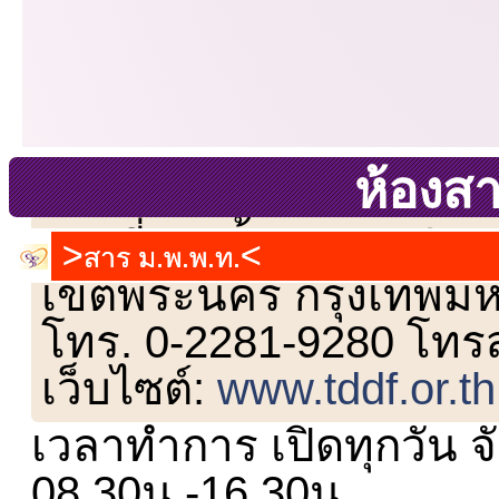
ห้องส
เลขที่ 23 ชั้น 2 ถนนวิ
สาร ม.พ.พ.ท.
เขตพระนคร กรุงเทพม
โทร. 0-2281-9280 โทร
เว็บไซต์:
www.tddf.or.th
เวลาทำการ เปิดทุกวัน จั
08.30น.-16.30น.