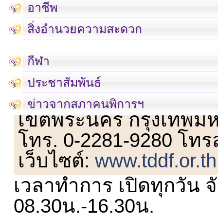
อาชีพ
สิ่งอำนวยความสะดวก
กีฬา
ประชาสัมพันธ์
เลขที่ 23 ชั้น 2 ถนนวิ
ข่าวจากสภาคนพิการฯ
เขตพระนคร กรุงเทพม
โทร. 0-2281-9280 โทร
เว็บไซต์:
www.tddf.or.th
เวลาทำการ เปิดทุกวัน จั
08.30น.-16.30น.