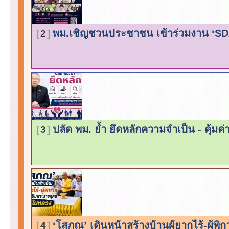
พม.เชิญชวนประชาชน เข้าร่วมงาน ‘SDX 2
2
ปลัด พม. ย้ำ ยึดหลักความจำเป็น - คุ้มค่
3
‘โสภณ’ เดินหน้าสร้างบ้านผู้ยากไร้-ผู้พ
4