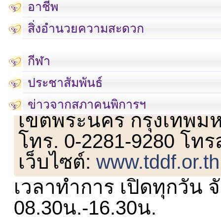
อาชีพ
สิ่งอำนวยความสะดวก
กีฬา
ประชาสัมพันธ์
เลขที่ 23 ชั้น 2 ถนนวิ
ข่าวจากสภาคนพิการฯ
เขตพระนคร กรุงเทพม
โทร. 0-2281-9280 โทร
เว็บไซต์:
www.tddf.or.th
เวลาทำการ เปิดทุกวัน จั
08.30น.-16.30น.