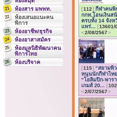
20
ห้องสมุด
21
ห้องสาร มพพท.
กีฬาคนพิ
112
กกท.โอนเงินสนั
22
ห้องเสนอแนะคน
ครบทั้ง 14 จังหว
พิการ
แพร่...
13601/
23
ห้องอาชีพ/ธุรกิจ
2/08/2567
24
ห้องอาสาสมัคร
25
ห้องมูลนิธิพัฒนาคน
พิการไทย
26
ห้องบริจาค
“สยามพิว
115
หนุนนักกีฬาไทยส
“โอลิมปิก-พารา
เกมส์ 20...
102
2/07/2567