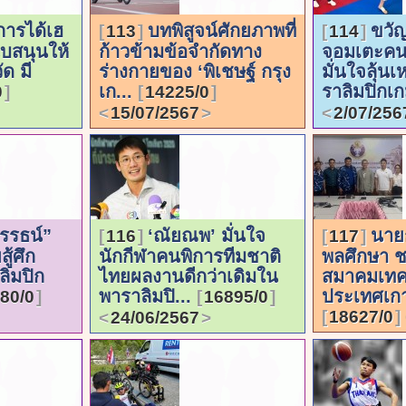
การได้เฮ
บทพิสูจน์ศักยภาพที่
ขวัญ
113
114
บสนุนให้
ก้าวข้ามข้อจำกัดทาง
จอมเตะคน
ัด มี
ร่างกายของ ‘พิเชษฐ์ กรุง
มั่นใจลุ้น
เก...
ราลิมปิกเก
0
14225/0
15/07/2567
2/07/256
รรธน์”
‘ณัยณพ’ มั่นใจ
นายก
116
117
ู้ศึก
นักกีฬาคนพิการทีมชาติ
พลศึกษา ช
ลิมปิก
ไทยผลงานดีกว่าเดิมใน
สมาคมเทค
พาราลิมปิ...
ประเทศเกา
80/0
16895/0
18627/0
24/06/2567