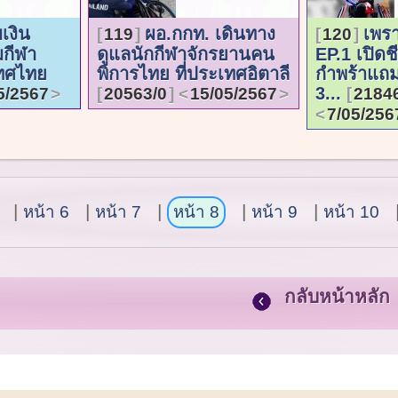
เงิน
ผอ.กกท. เดินทาง
เพร
119
120
กีฬา
ดูแลนักกีฬาจักรยานคน
EP.1 เปิดชี
ทศไทย
พิการไทย ที่ประเทศอิตาลี
กำพร้าแถมพ
3...
5/2567
20563/0
15/05/2567
2184
7/05/256
หน้า 6
หน้า 7
หน้า 8
หน้า 9
หน้า 10
กลับหน้าหลัก