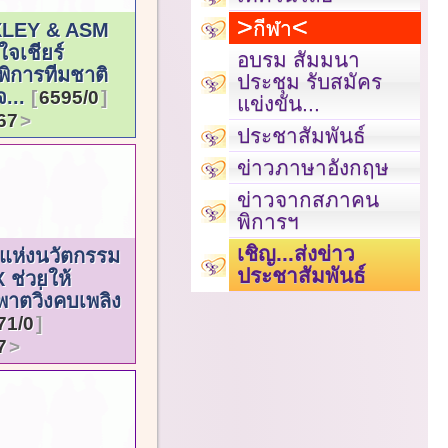
กีฬา
LEY & ASM
ใจเชียร์
อบรม สัมมนา
พิการทีมชาติ
ประชุม รับสมัคร
จ...
6595/0
แข่งขัน...
67
ประชาสัมพันธ์
ข่าวภาษาอังกฤษ
ข่าวจากสภาคน
พิการฯ
เชิญ...ส่งข่าว
ุดแห่งนวัตกรรม
ประชาสัมพันธ์
 ช่วยให้
พาตวิ่งคบเพลิง
71/0
7