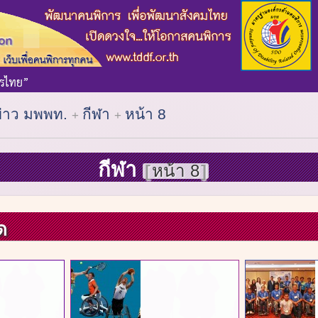
ข่าว มพพท.
กีฬา
หน้า 8
กีฬา
หน้า 8
ด