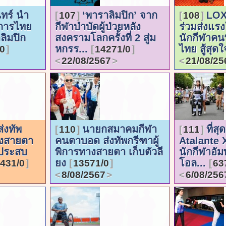
นทร์ นำ
‘พาราลิมปิก’ จาก
LOX
107
108
ิการไทย
กีฬาบำบัดผู้ป่วยหลัง
ร่วมส่งแรง
ลิมปิก
สงครามโลกครั้งที่ 2 สู่ม
นักกีฬาคน
หกรร...
ไทย สู้สุดใ
0
14271/0
22/08/2567
21/08/25
่งทัพ
นายกสมาคมกีฬา
ที่ส
110
111
างสายตา
คนตาบอด ส่งทัพกรีฑาผู้
Atalante X
้ประสบ
พิการทางสายตา เก็บตัวลี
นักกีฬาอัม
ยง
โอล...
431/0
13571/0
63
8/08/2567
6/08/256