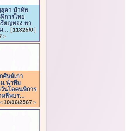
สุดา นำทัพ
พิการไทย
เหรียญทอง พา
ม...
11325/0
7
ศิษย์เก่า
ม.นำทีม
วันโดคนพิการ
หลีพบร...
10/06/2567