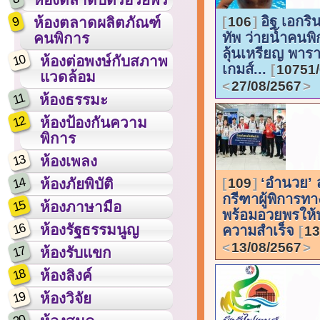
อิฐ เอกริ
9
106
ห้องตลาดผลิตภัณฑ์
ทัพ ว่ายน้ำคนพ
คนพิการ
ลุ้นเหรียญ พารา
10
ห้องต่อพงษ์กับสภาพ
เกมส์...
10751/
แวดล้อม
27/08/2567
11
ห้องธรรมะ
12
ห้องป้องกันความ
พิการ
13
ห้องเพลง
14
‘อำนวย’ ส
109
ห้องภัยพิบัติ
กรีฑาผู้พิการท
15
ห้องภาษามือ
พร้อมอวยพรให
16
ห้องรัฐธรรมนูญ
ความสำเร็จ
13
13/08/2567
17
ห้องรับแขก
18
ห้องลิงค์
19
ห้องวิจัย