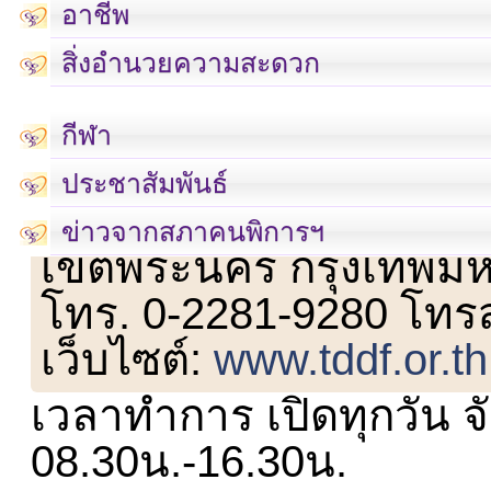
อาชีพ
สิ่งอำนวยความสะดวก
กีฬา
ประชาสัมพันธ์
เลขที่ 23 ชั้น 2 ถนนวิ
ข่าวจากสภาคนพิการฯ
เขตพระนคร กรุงเทพม
โทร. 0-2281-9280 โทร
เว็บไซต์:
www.tddf.or.th
เวลาทำการ เปิดทุกวัน จั
08.30น.-16.30น.