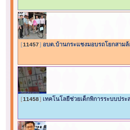
อบต.บ้านกระแชงมอบรถโยกสามล้อใ
11457
เทคโนโลยีช่วยเด็กพิการระบบปร
11458