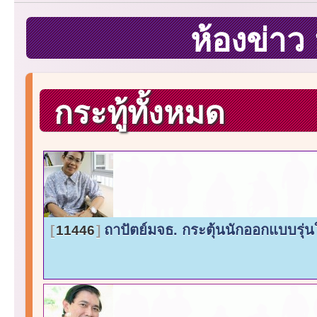
ห้องข่า
กระทู้ทั้งหมด
ถาปัตย์มจธ. กระตุ้นนักออกแบบรุ่น
11446