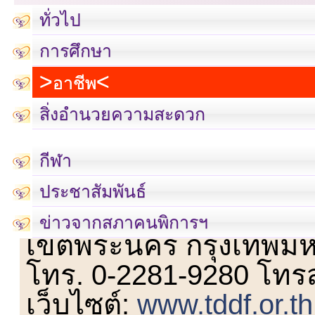
ทั่วไป
การศึกษา
อาชีพ
สิ่งอำนวยความสะดวก
กีฬา
ประชาสัมพันธ์
เลขที่ 23 ชั้น 2 ถนนวิ
ข่าวจากสภาคนพิการฯ
เขตพระนคร กรุงเทพม
โทร. 0-2281-9280 โทร
เว็บไซต์:
www.tddf.or.th