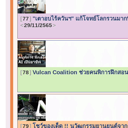
"เตาอบไร้ควันฯ" แก้โจทย์โลกรวนมากที
77
29/11/2565
Vulcan Coalition ช่วยคนพิการฝึกสอน
78
โชว์ของเด็ด !! นวัฒกรรมยานยนต์จากงา
79