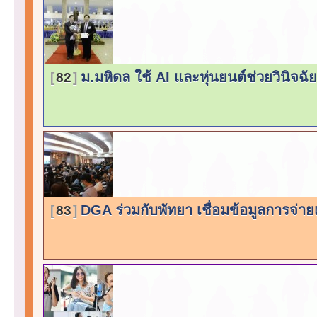
ม.มหิดล ใช้ AI และหุ่นยนต์ช่วยวินิจฉั
82
DGA ร่วมกับพัทยา เชื่อมข้อมูลการจ่ายเบี
83