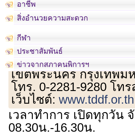
อาชีพ
สิ่งอำนวยความสะดวก
กีฬา
ประชาสัมพันธ์
เลขที่ 23 ชั้น 2 ถนนวิ
ข่าวจากสภาคนพิการฯ
เขตพระนคร กรุงเทพม
โทร. 0-2281-9280 โทร
เว็บไซต์:
www.tddf.or.th
เวลาทำการ เปิดทุกวัน จั
08.30น.-16.30น.