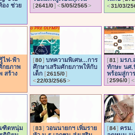
ท้อง ช่วย
2641/0
5/05/2565
31/03/25
รู้ไฟ-ฟ้า
บทความพิเศษ...การ
มรภ.
80
81
ศักยภาพ
ศึกษาเสริมศักยภาพให้กับ
ทักษะ นศ.
 สร้าง
เด็ก
พร้อมสู่ก
2615/0
2596/0
22/03/2565
ณฑิตหนุ่ม
วอนนายกฯ เพิ่มราย
ครม. 
83
84
รตินิยม
หัว น.ร.เอกชน ส่งเสริม
อุดหนุน “เ