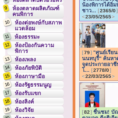
น้องพิการได้อิ่ม
9
ห้องตลาดผลิตภัณฑ์
ชาว...
2365/0
คนพิการ
23/05/2565
10
ห้องต่อพงษ์กับสภาพ
แวดล้อม
11
ห้องธรรมะ
12
ห้องป้องกันความ
พิการ
"ศูนย์เรียน
79
นนทบุรี" ค้นหา
13
ห้องเพลง
จุดประกายอาชีพ
14
ห้องภัยพิบัติ
โ...
2778/0
15
ห้องภาษามือ
22/03/2565
16
ห้องรัฐธรรมนูญ
17
ห้องรับแขก
18
ห้องลิงค์
19
ห้องวิจัย
ชื่นชม! บั
82
ตาบอด ดีกรีเกีย