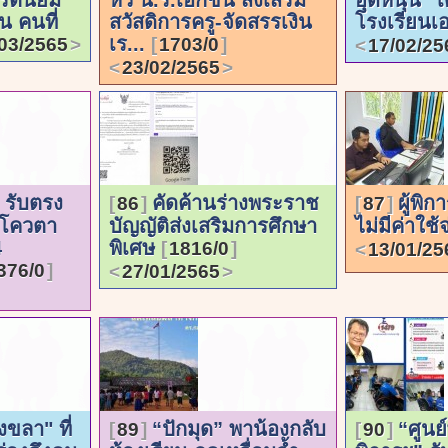
น คนที่
สวัสดิการครู-จัดสรรเงิน
โรงเรียน
เร...
03/2565
1703/0
17/02/25
23/02/2565
รับตรง
คัดค้านร่างพระราช
ผู้พิก
86
87
มโควตา
บัญญัติส่งเสริมการศึกษา
ไม่มีค่าใช้
4
พิเศษ
1816/0
13/01/25
376/0
27/01/2565
งขลา" ที่
“ปักมุด” พาน้องกลับ
“ศูนย์
89
90