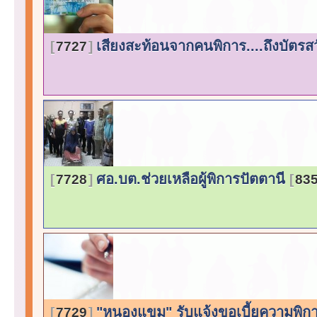
เสียงสะท้อนจากคนพิการ....ถึงบัตรสว
7727
ศอ.บต.ช่วยเหลือผู้พิการปัตตานี
7728
835
"หนองแขม" รับแจ้งขอเบี้ยความพิก
7729