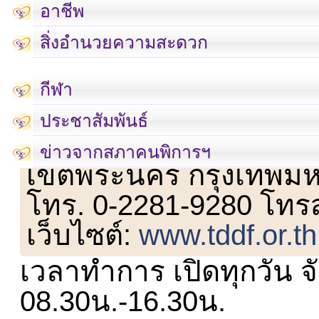
อาชีพ
สิ่งอำนวยความสะดวก
กีฬา
ประชาสัมพันธ์
เลขที่ 23 ชั้น 2 ถนนวิ
ข่าวจากสภาคนพิการฯ
เขตพระนคร กรุงเทพม
โทร. 0-2281-9280 โทร
เว็บไซต์:
www.tddf.or.th
เวลาทำการ เปิดทุกวัน จั
08.30น.-16.30น.