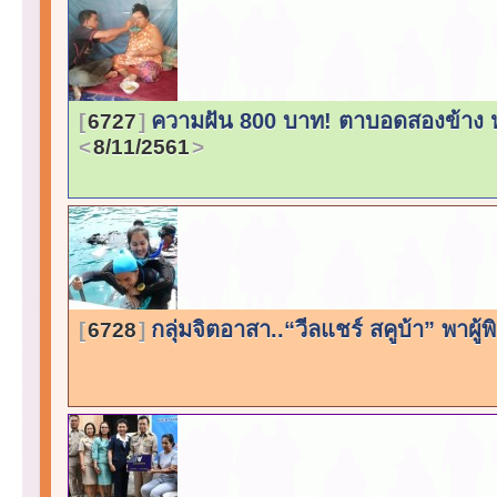
ความฝัน 800 บาท! ตาบอดสองข้าง หว
6727
8/11/2561
กลุ่มจิตอาสา..“วีลแชร์ สคูบ้า” พาผู
6728