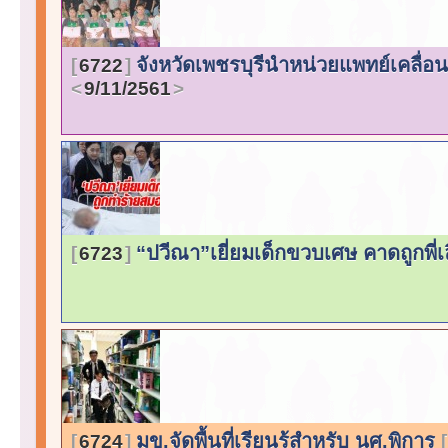
จังหวัดเพชรบุรีนำหน่วยแพทย์เคลื่อ
6722
9/11/2561
“ปวีณา”เยี่ยมเด็กขวบเศษ คาดถูกพี่
6723
มข.จัดพื้นที่เรียนรู้สำหรับ นศ.พิการ
6724