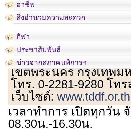
อาชีพ
สิ่งอำนวยความสะดวก
กีฬา
ประชาสัมพันธ์
เลขที่ 23 ชั้น 2 ถนนวิ
ข่าวจากสภาคนพิการฯ
เขตพระนคร กรุงเทพม
โทร. 0-2281-9280 โทร
เว็บไซต์:
www.tddf.or.th
เวลาทำการ เปิดทุกวัน จั
08.30น.-16.30น.