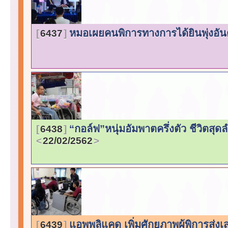
หมอเผยคนพิการทางการได้ยินพุ่งอัน
6437
“กอล์ฟ”หนุ่มอัมพาตครึ่งตัว ชีวิตสุด
6438
22/02/2562
แอพพลิแคด เพิ่มศักยภาพผู้พิการส่งเส
6439