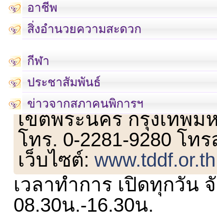
อาชีพ
สิ่งอำนวยความสะดวก
กีฬา
ประชาสัมพันธ์
เลขที่ 23 ชั้น 2 ถนนวิ
ข่าวจากสภาคนพิการฯ
เขตพระนคร กรุงเทพม
โทร. 0-2281-9280 โทร
เว็บไซต์:
www.tddf.or.th
เวลาทำการ เปิดทุกวัน จั
08.30น.-16.30น.