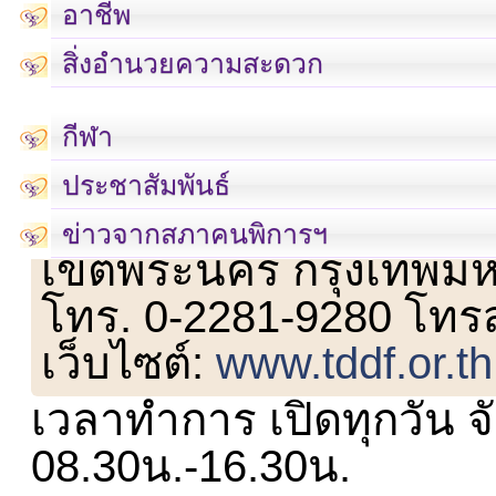
อาชีพ
สิ่งอำนวยความสะดวก
กีฬา
ประชาสัมพันธ์
เลขที่ 23 ชั้น 2 ถนนวิ
ข่าวจากสภาคนพิการฯ
เขตพระนคร กรุงเทพม
โทร. 0-2281-9280 โทร
เว็บไซต์:
www.tddf.or.th
เวลาทำการ เปิดทุกวัน จั
08.30น.-16.30น.