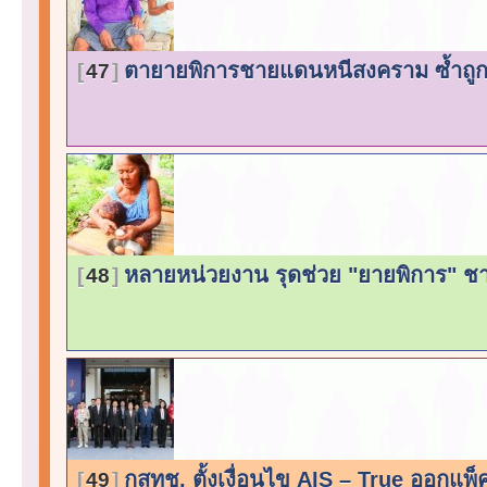
ตายายพิการชายแดนหนีสงคราม ซ้ำถูกต
47
หลายหน่วยงาน รุดช่วย "ยายพิการ" ชาวบุ
48
กสทช. ตั้งเงื่อนไข AIS – True ออกแพ็
49