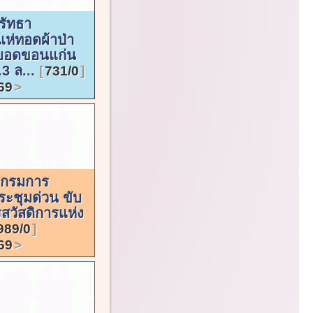
รัทธา
แห่ทอดผ้าป่า
บอดขอนแก่น
.3 ล...
731/0
69
ดีกรมการ
ะชุมด่วน ขับ
รสวัสดิการแห่ง
989/0
69