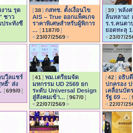
งาน รุด
กสทช. ตั้งเงื่อนไข
พลังศ
38
39
" ชาว
AIS – True ออกแพ็คเกจ
ล้นหลาม! 
้มประทังชี
ราคาพิเศษสำหรับผู้พิการ
ร.ร.คนตา
...
ยอดทะลุ 1
1187/0
23/07/2569
23/07/25
อบวีลแชร์
พม.เตรียมจัด
อธิบ
41
42
ทธิ์’ ส่ง
มหกรรม UD 2569 ยก
ปกครอง ปร
..
ระดับ Universal Design
เคลื่อนบัต
699/0
สู่สังคมเข้า...
รัฐ 69 ...
967/0
22/07/2569
22/07/25