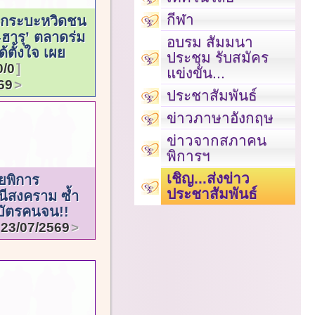
กีฬา
กระบะหวิดชน
-ฮารุ’ ตลาดร่ม
อบรม สัมมนา
ด้ตั้งใจ เผย
ประชุม รับสมัคร
0/0
แข่งขัน...
69
ประชาสัมพันธ์
ข่าวภาษาอังกฤษ
ข่าวจากสภาคน
พิการฯ
เชิญ...ส่งข่าว
ยพิการ
ประชาสัมพันธ์
ีสงคราม ซ้ำ
ิ์บัตรคนจน!!
23/07/2569