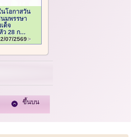
งในโอกาสวัน
ชนมพรรษา
เด็จ
หัว 28 ก...
22/07/2569
ขึ้นบน