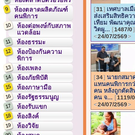
เทศบาลเมือ
9
31
ห้องตลาดผลิตภัณฑ์
ส่งเสริมสิทธิคว
คนพิการ
เทียม พัฒนาคุ
10
ห้องต่อพงษ์กับสภาพ
วิตผู...
1487/0
แวดล้อม
24/07/2569
11
ห้องธรรมะ
12
ห้องป้องกันความ
พิการ
13
ห้องเพลง
14
นายกสมาค
34
ห้องภัยพิบัติ
แทนคนพิการกว่
15
ห้องภาษามือ
คน หลังถูกตัดสิท
16
ห้องรัฐธรรมนูญ
คน จ...
1119/0
24/07/2569
17
ห้องรับแขก
18
ห้องลิงค์
19
ห้องวิจัย