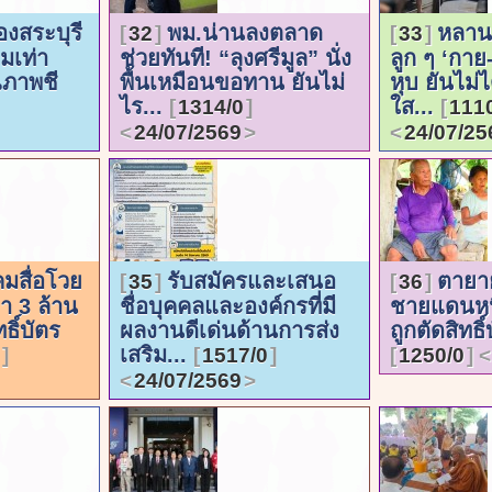
งสระบุรี
พม.น่านลงตลาด
หลาน
32
33
ามเท่า
ช่วยทันที! “ลุงศรีมูล” นั่ง
ลูก ๆ ‘กาย
ณภาพชี
พื้นเหมือนขอทาน ยันไม่
หุบ ยันไม่ไ
ไร...
ใส...
1314/0
111
24/07/2569
24/07/25
มสื่อโวย
รับสมัครและเสนอ
ตายา
35
36
า 3 ล้าน
ชื่อบุคคลและองค์กรที่มี
ชายแดนหน
ธิ์บัตร
ผลงานดีเด่นด้านการส่ง
ถูกตัดสิทธ
เสริม...
1517/0
1250/0
24/07/2569