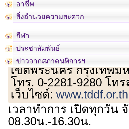
อาชีพ
สิ่งอำนวยความสะดวก
กีฬา
ประชาสัมพันธ์
เลขที่ 23 ชั้น 2 ถนนวิ
ข่าวจากสภาคนพิการฯ
เขตพระนคร กรุงเทพม
โทร. 0-2281-9280 โทร
เว็บไซต์:
www.tddf.or.th
เวลาทำการ เปิดทุกวัน จั
08.30น.-16.30น.