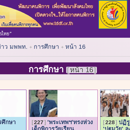
ข่าว มพพท.
การศึกษา
หน้า 16
การศึกษา
หน้า 16
รศึกษา
′พระเทพฯ′ทรงห่วง
ปฏิร
227
228
เด็กพิการวัยเรียน
'ปฐมวัย' ลง