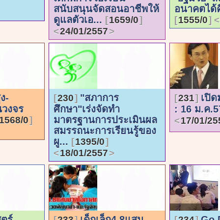
สนับสนุนจัดสอนอาชีพให้
อนาคตได้ค
ดูแลตัวเอ...
1659/0
1555/0
24/01/2557
ูง-
"สภาการ
เปิด
230
231
นวงจร
ศึกษา"เร่งจัดทำ
: 16 ม.ค.
มาตรฐานการประเมินผล
1568/0
17/01/25
สมรรถนะการเรียนรู้ของ
ผู...
1395/0
18/01/2557
ตร์
เด็กเล็ก4.8แสน
Go D
233
234