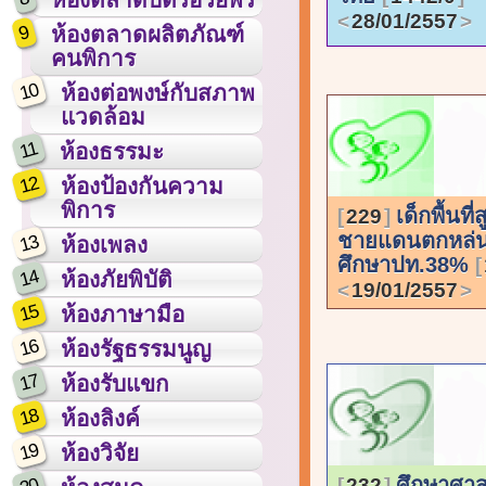
28/01/2557
9
ห้องตลาดผลิตภัณฑ์
คนพิการ
10
ห้องต่อพงษ์กับสภาพ
แวดล้อม
11
ห้องธรรมะ
12
ห้องป้องกันความ
พิการ
เด็กพื้นที่ส
229
ชายแดนตกหล่
13
ห้องเพลง
ศึกษาปท.38%
14
ห้องภัยพิบัติ
19/01/2557
15
ห้องภาษามือ
16
ห้องรัฐธรรมนูญ
17
ห้องรับแขก
18
ห้องลิงค์
19
ห้องวิจัย
ศึกษาศาส
232