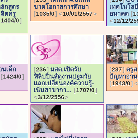
ลักสูตร
ขาดโอกาสการศึกษา
เทคโนโลยี
ลิตครู
อนาคต
1035/0
10/01/2557
1
1404/0
12/12/25
อนเด็ก
มสด.เปิดรับ
ครูส
236
237
ง
ฟิลิปปินส์ดูงานปฐมวัย
ปัญหาอ่าน
1424/0
แลกเปลี่ยนองค์ความรู้-
1943/0
เน้นสาขากา...
1707/0
3/12/2556