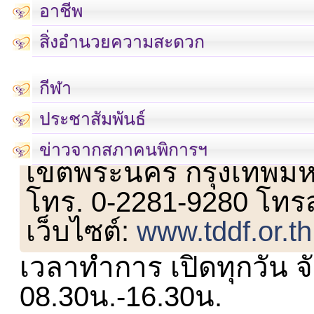
อาชีพ
สิ่งอำนวยความสะดวก
กีฬา
ประชาสัมพันธ์
เลขที่ 23 ชั้น 2 ถนนวิ
ข่าวจากสภาคนพิการฯ
เขตพระนคร กรุงเทพม
โทร. 0-2281-9280 โทร
เว็บไซต์:
www.tddf.or.th
เวลาทำการ เปิดทุกวัน จั
08.30น.-16.30น.