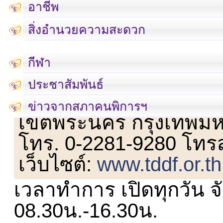
อาชีพ
สิ่งอำนวยความสะดวก
กีฬา
ประชาสัมพันธ์
เลขที่ 23 ชั้น 2 ถนนวิ
ข่าวจากสภาคนพิการฯ
เขตพระนคร กรุงเทพม
โทร. 0-2281-9280 โทร
เว็บไซต์:
www.tddf.or.th
เวลาทำการ เปิดทุกวัน จั
08.30น.-16.30น.