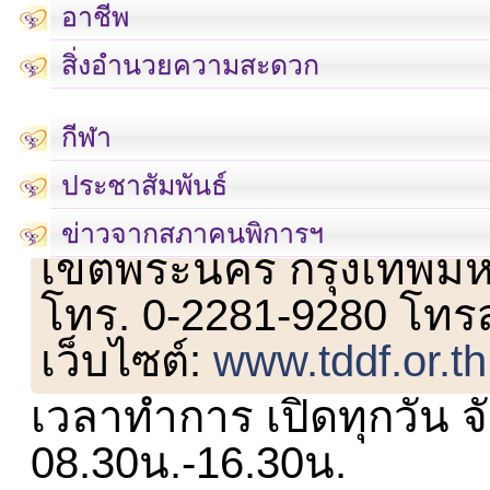
อาชีพ
สิ่งอำนวยความสะดวก
กีฬา
ประชาสัมพันธ์
เลขที่ 23 ชั้น 2 ถนนวิ
ข่าวจากสภาคนพิการฯ
เขตพระนคร กรุงเทพม
โทร. 0-2281-9280 โทร
เว็บไซต์:
www.tddf.or.th
เวลาทำการ เปิดทุกวัน จั
08.30น.-16.30น.