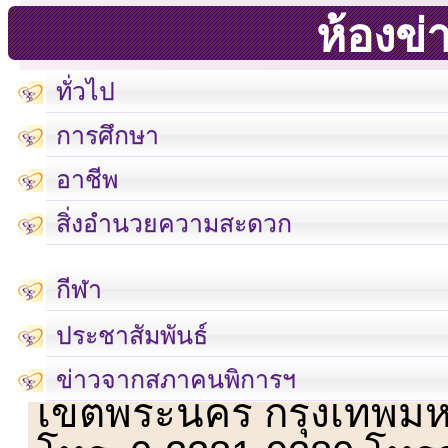
ห้องข่
ทั่วไป
การศึกษา
อาชีพ
สิ่งอำนวยความสะดวก
กีฬา
ประชาสัมพันธ์
เลขที่ 23 ชั้น 2 ถนนวิ
ข่าวจากสภาคนพิการฯ
เขตพระนคร กรุงเทพม