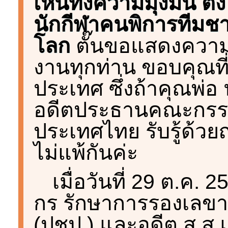
เห็นทั้งความมุ่งมั่น 
นักกีฬาคนพิการทีมชา
โลก
ตั๊นขอแสดงความย
งานทุกท่าน ขอบคุณที
ประเทศ ซึ่งถ้าคุณพ่อ น
อดีตประธานคณะกรรม
ประเทศไทย รับรู้ด้วย
ไม่แพ้กันค่ะ
เมื่อวันที่ 29 ต.ค. 
กร รักษาการรองเลขา
(ปชป.) และอดีต ส.ส.