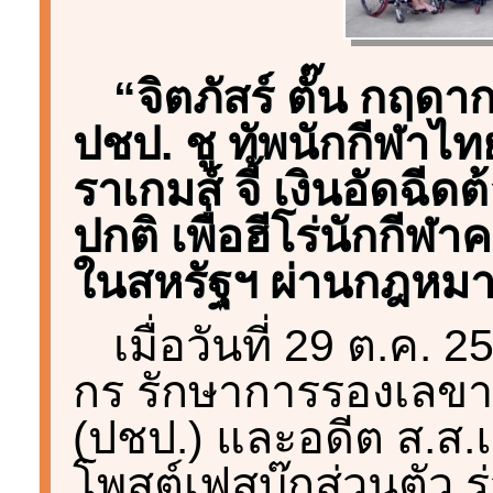
“จิตภัสร์ ตั๊น กฤด
ปชป. ชู ทัพนักกีฬาไท
ราเกมส์ จี้ เงินอัดฉีด
ปกติ เพื่อฮีโร่นักกี
ในสหรัฐฯ ผ่านกฎหมาย
เมื่อวันที่ 29 ต.ค. 
กร รักษาการรองเลขา
(ปชป.) และอดีต ส.ส.
โพสต์เฟสบุ๊กส่วนตัว 