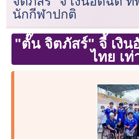
จิตภัสร์" จี้ เงินอัดฉีด
นักกีฬาปกติ
"ตั๊น จิตภัสร์" จี้ เ
ไทย เท่