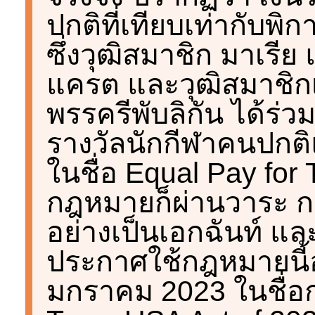
ปกติที่เทียบเท่ากับพิก
ซึ่งวุฒิสมาชิก มาเรี
แครต และวุฒิสมาชิกเช
พรรครีพับลิกัน ได้ร่
รางวัลนักกีฬาคนปกติ
ในชื่อ Equal Pay for 
กฎหมายก็ผ่านวาระ ก
อย่างเป็นเอกฉันท์ แ
ประกาศใช้กฎหมายนี้อ
มกราคม 2023 ในชื่อ