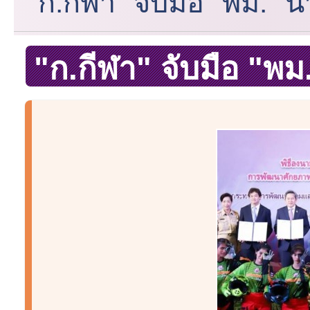
"ก.กีฬา" จับมือ "พม."
"ก.กีฬา" จับมือ "พ