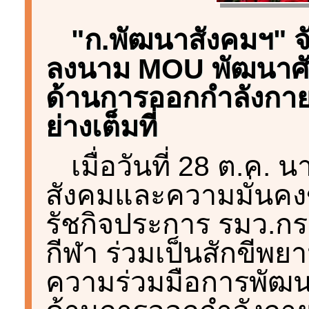
"ก.พัฒนาสังคมฯ" จั
ลงนาม MOU พัฒนาศั
ด้านการออกกำลังกาย
ย่างเต็มที่
เมื่อวันที่ 28 ต.ค.
สังคมและความมั่นคง
รัชกิจประการ รมว.กร
กีฬา ร่วมเป็นสักขีพ
ความร่วมมือการพัฒน