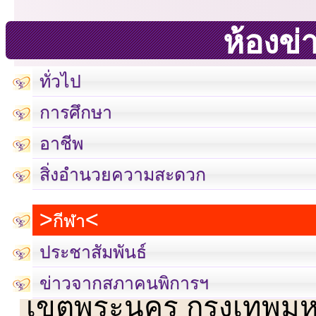
ห้องข่
ทั่วไป
การศึกษา
อาชีพ
สิ่งอำนวยความสะดวก
กีฬา
ประชาสัมพันธ์
เลขที่ 23 ชั้น 2 ถนนวิ
ข่าวจากสภาคนพิการฯ
เขตพระนคร กรุงเทพม