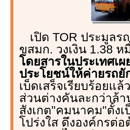
เปิด TOR ประมูลรถเ
ขสมก. วงเงิน 1.38 ห
โดยสารในประเทศเผย
ประโยชน์ให้ค่ายรถยั
เบ็ดเสร็จเรียบร้อยแล้
ส่วนต่างคันละกว่าล้า
สังเกต"คมนาคม"ตั้งเ
โปร่งใส ดึงองค์กรต่อต