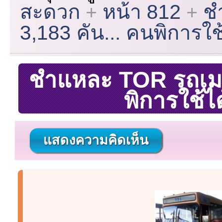
สะดวก
หน้า 812
ช
3,183 คัน... คนพิการใช
ชำแหละ TOR รถเมล์เ
พิการใช้ไ
แสดงความคิดเห็น