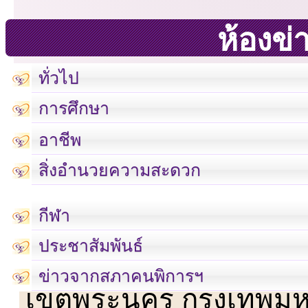
ห้องข่
ทั่วไป
การศึกษา
อาชีพ
สิ่งอำนวยความสะดวก
กีฬา
ประชาสัมพันธ์
เลขที่ 23 ชั้น 2 ถนนวิ
ข่าวจากสภาคนพิการฯ
เขตพระนคร กรุงเทพม