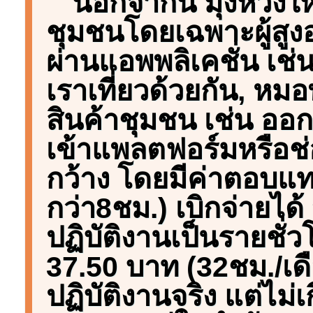
นอกจากนี้ มุ่งหวัง
ชุมชนโดยเฉพาะผู้สูงอา
ผ่านแอพพลิเคชั่น เช่น
เราเที่ยวด้วยกัน, หม
สินค้าชุมชน เช่น อ
เข้าแพลตฟอร์มหรือ
กว้าง โดยมีค่าตอบแท
กว่า8ชม.) เบิกจ่ายได้
ปฏิบัติงานเป็นรายชั
37.50 บาท (32ชม./เดือ
ปฏิบัติงานจริง แต่ไม่