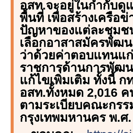
อสท.จะอยู่ในกำกับด
พื้นที่ เพื่อสร้างเค
ปัญหาของแต่ละชุมชน
เลือกอาสาสมัครพัฒน
ว่าด้วยค่าตอบแทนแก่
ราชการด้านการพัฒนา
แก้ไขเพิ่มเติม ทั้งนี้ 
อสท.ทั้งหมด 2,016 ค
ตามระเบียบคณะกรร
กรุงเทพมหานคร พ.ศ.