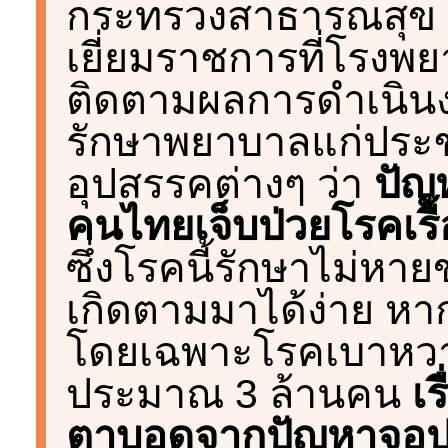
กระทรวงสาธารณสุข (
เยี่ยมราชการที่โรงพ
ติดตามผลการดำเนิน
รักษาพยาบาลแก่ประช
อุปสรรคต่างๆ ว่า
ปัญห
คนไทยเจ็บป่วยโรคเรื้
ซึ่งโรคนี้รักษาไม่ห
เกิดตามมาได้ง่าย หา
โดยเฉพาะโรคเบาหวาน 
ประมาณ 3 ล้านคน
เร
ตาบอดจากปัญหาจอประ