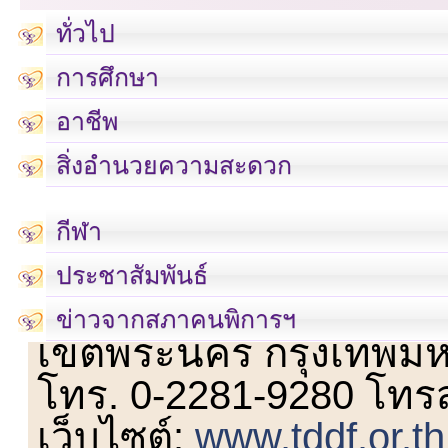
ทั่วไป
การศึกษา
อาชีพ
สิ่งอำนวยความสะดวก
กีฬา
ประชาสัมพันธ์
เลขที่ 23 ชั้น 2 ถนนวิ
ข่าวจากสภาคนพิการฯ
เขตพระนคร กรุงเทพม
โทร. 0-2281-9280 โทร
เว็บไซต์:
www.tddf.or.th