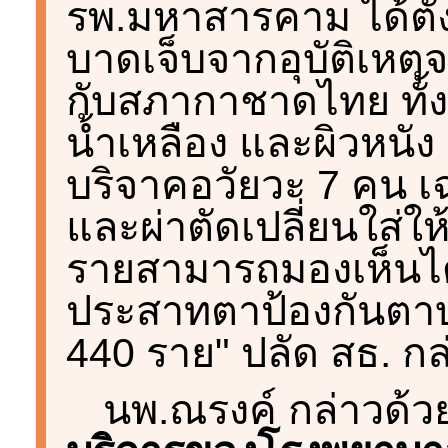
รพ.มหาสารคาม ได้ตั้ง
บาดเจ็บจากอุบัติเหตุ
กับสภากาชาดไทย ทั้ง
น้ำเหลือง และผิวหนัง ต
บริจาคอวัยวะ 7 คน เ
และผ่าตัดเปลี่ยนใส่ให้
รายสามารถมองเห็นได
ประสาทตาป้องกันตา
440 ราย" ปลัด สธ. กล
นพ.ณรงค์ กล่าวด้ว