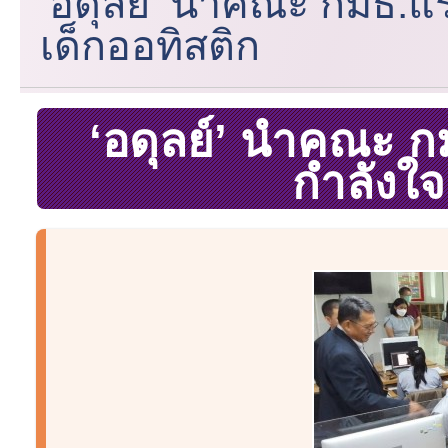
‘อดุลย์’ นำคณะ กมธ.แร
เด็กออทิสติก
‘อดุลย์’ นำคณะ ก
กำลังใจ