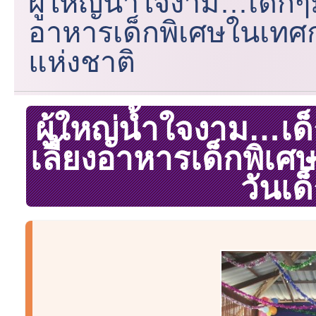
ผู้ใหญ่น้ำใจงาม…เด็กๆม
อาหารเด็กพิเศษในเทศก
แห่งชาติ
ผู้ใหญ่น้ำใจงาม…เด
เลี้ยงอาหารเด็กพิเ
วันเด