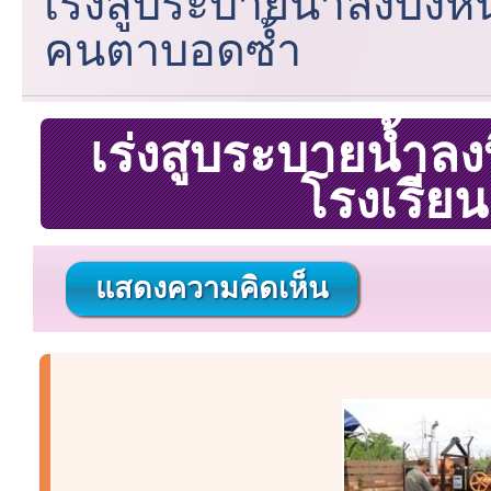
เร่งสูบระบายน้ำลงบึงห
คนตาบอดซ้ำ
เร่งสูบระบายน้ำลง
โรงเรีย
แสดงความคิดเห็น