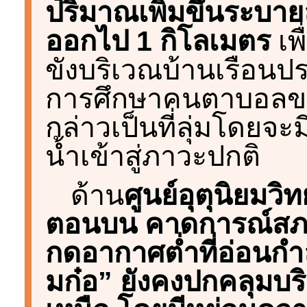
ปริมาณเพิ่มขึ้นระบายล
ออกไป 1 กิโลเมตร
เพื
ขังบริเวณบ้านเรือนปร
การศึกษาคนตาบอลขอน
กล่าวเป็นที่ลุ่มโดยจ
น้ำเข้าสู่ภาวะปกติ
ด้าน
ศูนย์อุตุนิยมว
ตอนบน คาดการณ์สภ
กดอากาศต่ำที่อ่อนกำ
มก๋อ” ยังคงปกคลุมบ