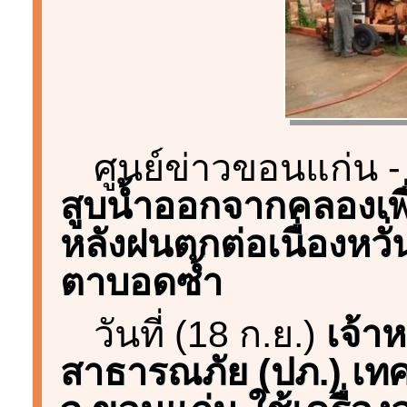
ศูนย์ข่าวขอนแก่น 
สูบน้ำออกจากคลองเพื
หลังฝนตกต่อเนื่องหวั
ตาบอดซ้ำ
วันที่ (18 ก.ย.)
เจ้า
สาธารณภัย (ปภ.) เทศ