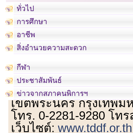
ทั่วไป
การศึกษา
อาชีพ
สิ่งอำนวยความสะดวก
กีฬา
ประชาสัมพันธ์
เลขที่ 23 ชั้น 2 ถนนวิ
ข่าวจากสภาคนพิการฯ
เขตพระนคร กรุงเทพม
โทร. 0-2281-9280 โทร
เว็บไซต์:
www.tddf.or.th