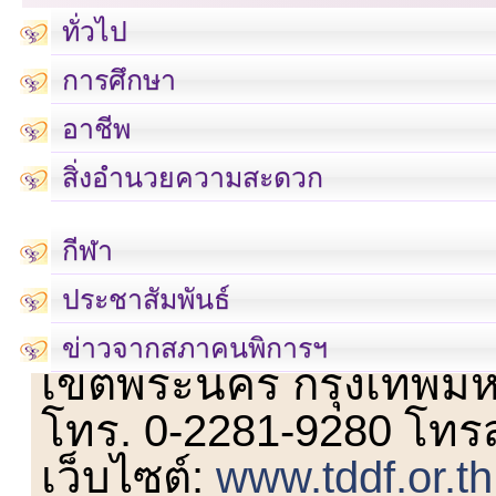
ทั่วไป
การศึกษา
อาชีพ
สิ่งอำนวยความสะดวก
กีฬา
ประชาสัมพันธ์
เลขที่ 23 ชั้น 2 ถนนวิ
ข่าวจากสภาคนพิการฯ
เขตพระนคร กรุงเทพม
โทร. 0-2281-9280 โทร
เว็บไซต์:
www.tddf.or.th