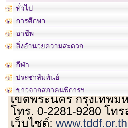
ทั่วไป
การศึกษา
อาชีพ
สิ่งอำนวยความสะดวก
กีฬา
ประชาสัมพันธ์
เลขที่ 23 ชั้น 2 ถนนวิ
ข่าวจากสภาคนพิการฯ
เขตพระนคร กรุงเทพม
โทร. 0-2281-9280 โทร
เว็บไซต์:
www.tddf.or.th