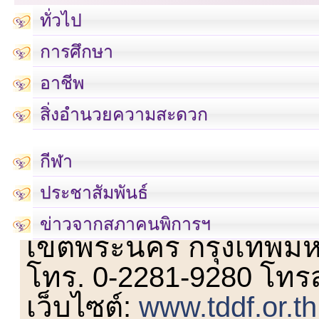
ทั่วไป
การศึกษา
อาชีพ
สิ่งอำนวยความสะดวก
กีฬา
ประชาสัมพันธ์
เลขที่ 23 ชั้น 2 ถนนวิ
ข่าวจากสภาคนพิการฯ
เขตพระนคร กรุงเทพม
โทร. 0-2281-9280 โทร
เว็บไซต์:
www.tddf.or.th