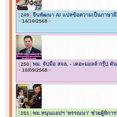
จีนพัฒนา AI แปลข้อความเป็นภาษามือ 
249
14/10/2568
พม. จับมือ สจล. - เดอะมอลล์ กรุ๊ป ด
250
10/09/2568
พม.หนุนแอปฯ 'พรรณนา' ช่วยผู้พิก
251