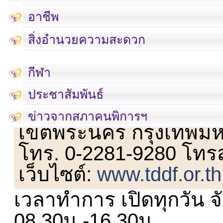
อาชีพ
สิ่งอำนวยความสะดวก
กีฬา
ประชาสัมพันธ์
เลขที่ 23 ชั้น 2 ถนนวิ
ข่าวจากสภาคนพิการฯ
เขตพระนคร กรุงเทพม
โทร. 0-2281-9280 โทร
เว็บไซต์:
www.tddf.or.th
เวลาทำการ เปิดทุกวัน จั
08.30น.-16.30น.