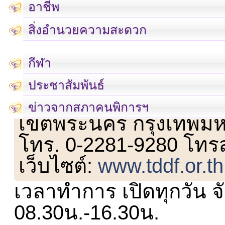
อาชีพ
สิ่งอำนวยความสะดวก
กีฬา
ประชาสัมพันธ์
เลขที่ 23 ชั้น 2 ถนนวิ
ข่าวจากสภาคนพิการฯ
เขตพระนคร กรุงเทพม
โทร. 0-2281-9280 โทร
เว็บไซต์:
www.tddf.or.th
เวลาทำการ เปิดทุกวัน จั
08.30น.-16.30น.