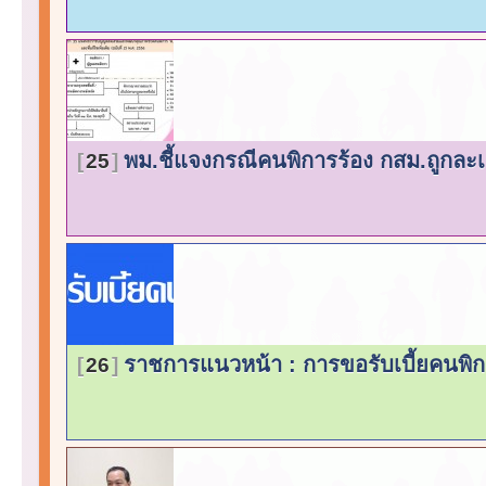
พม.ชี้แจงกรณีคนพิการร้อง กสม.ถูกละเ
25
ราชการแนวหน้า : การขอรับเบี้ยคนพิ
26