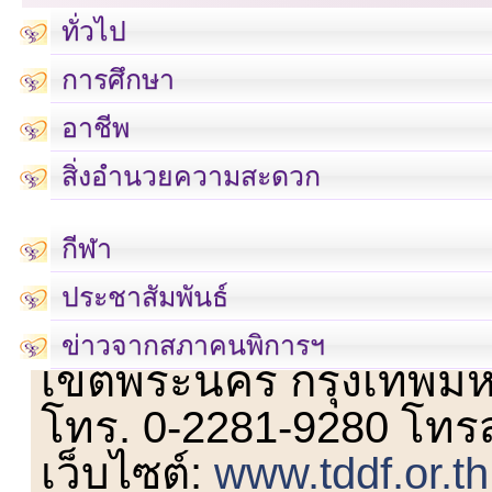
ทั่วไป
การศึกษา
อาชีพ
สิ่งอำนวยความสะดวก
กีฬา
ประชาสัมพันธ์
เลขที่ 23 ชั้น 2 ถนนวิ
ข่าวจากสภาคนพิการฯ
เขตพระนคร กรุงเทพม
โทร. 0-2281-9280 โทร
เว็บไซต์:
www.tddf.or.th