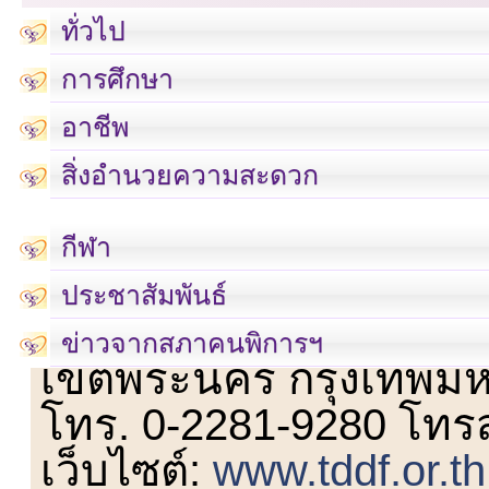
ทั่วไป
การศึกษา
อาชีพ
สิ่งอำนวยความสะดวก
กีฬา
ประชาสัมพันธ์
เลขที่ 23 ชั้น 2 ถนนวิ
ข่าวจากสภาคนพิการฯ
เขตพระนคร กรุงเทพม
โทร. 0-2281-9280 โทร
เว็บไซต์:
www.tddf.or.th