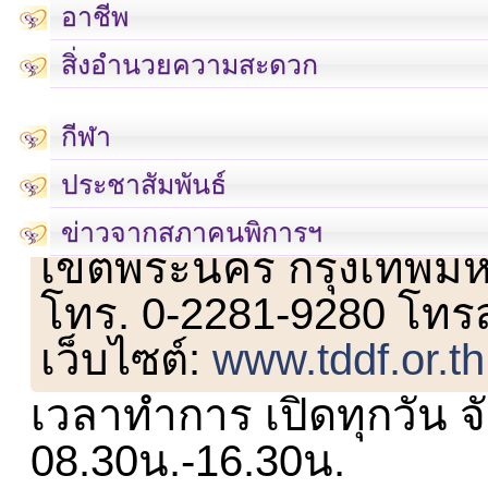
อาชีพ
สิ่งอำนวยความสะดวก
กีฬา
ประชาสัมพันธ์
เลขที่ 23 ชั้น 2 ถนนวิ
ข่าวจากสภาคนพิการฯ
เขตพระนคร กรุงเทพม
โทร. 0-2281-9280 โทร
เว็บไซต์:
www.tddf.or.th
เวลาทำการ เปิดทุกวัน จั
08.30น.-16.30น.