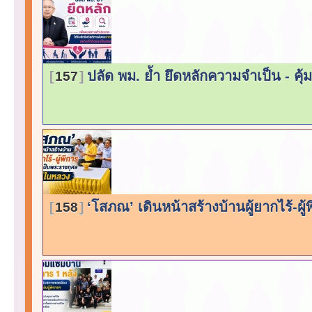
ปลัด พม. ย้ำ ยึดหลักความจำเป็น - คุ้
157
‘โสภณ’ เดินหน้าสร้างบ้านผู้ยากไร้-ผ
158