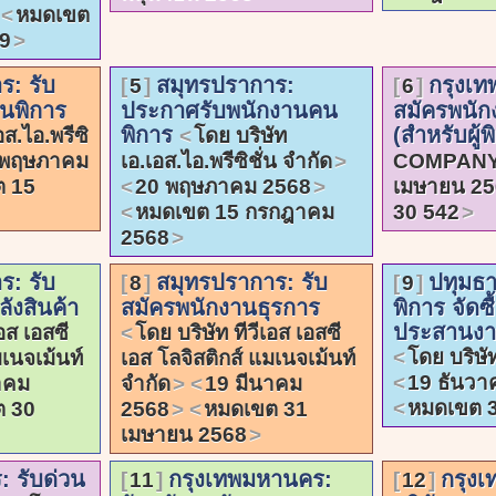
หมดเขต
9
ร: รับ
สมุทรปราการ:
กรุงเท
5
6
นพิการ
ประกาศรับพนักงานคน
สมัครพนัก
พิการ
(สำหรับผู้
อส.ไอ.พรีซิ
โดย บริษัท
 พฤษภาคม
เอ.เอส.ไอ.พรีซิชั่น จำกัด
COMPANY
ต 15
20 พฤษภาคม 2568
เมษายน 2
หมดเขต 15 กรกฎาคม
30 542
2568
ร: รับ
สมุทรปราการ: รับ
ปทุมธาน
8
9
ังสินค้า
สมัครพนักงานธุรการ
พิการ จัดซื
ประสานงานท
อส เอสซี
โดย บริษัท ทีวีเอส เอสซี
โดย บริษัท
มเนจเม้นท์
เอส โลจิสติกส์ แมเนจเม้นท์
19 ธันวา
าคม
จำกัด
19 มีนาคม
หมดเขต 
ต 30
2568
หมดเขต 31
เมษายน 2568
: รับด่วน
กรุงเทพมหานคร:
กรุง
11
12