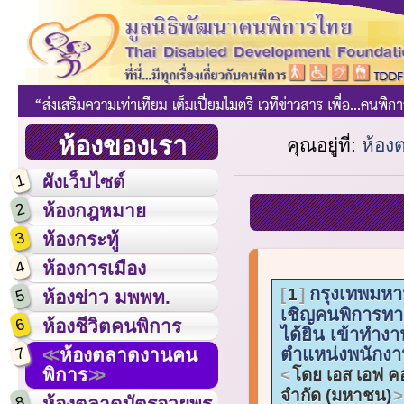
ห้องของเรา
คุณอยู่ที่:
ห้อง
1
ผังเว็บไซต์
2
ห้องกฎหมาย
3
ห้องกระทู้
4
ห้องการเมือง
กรุงเทพมห
1
5
ห้องข่าว มพพท.
เชิญคนพิการท
6
ห้องชีวิตคนพิการ
ได้ยิน เข้าทำงา
7
ตำแหน่งพนักงาน
ห้องตลาดงานคน
พิการ
โดย เอส เอฟ คอ
จำกัด (มหาชน)
8
ห้องตลาดบัตรอวยพร