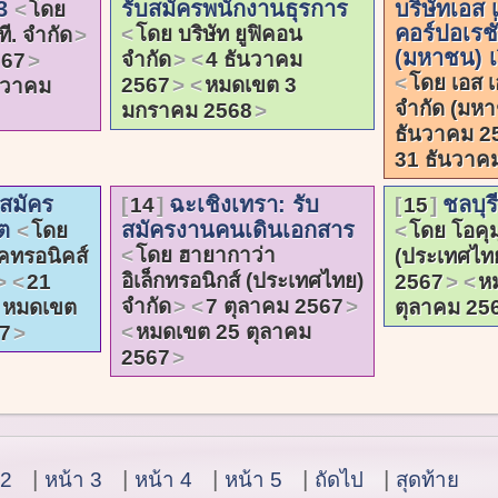
 3
รับสมัครพนักงานธุรการ
บริษัทเอส 
โดย
คอร์ปอเรชั
โดย บริษัท ยูฟิคอน
ที. จำกัด
(มหาชน) เป
จำกัด
4 ธันวาคม
567
โดย เอส เ
2567
หมดเขต 3
นวาคม
จำกัด (มห
มกราคม 2568
ธันวาคม 2
31 ธันวาค
บสมัคร
ฉะเชิงเทรา: รับ
ชลบุร
14
15
ิต
สมัครงานคนเดินเอกสาร
โดย
โดย โอคุม
โดย ฮายากาว่า
เลคทรอนิคส์
(ประเทศไท
อิเล็กทรอนิกส์ (ประเทศไทย)
21
2567
ห
จำกัด
7 ตุลาคม 2567
หมดเขต
ตุลาคม 25
หมดเขต 25 ตุลาคม
7
2567
 2
หน้า 3
หน้า 4
หน้า 5
ถัดไป
สุดท้าย