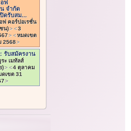
เอฟ
่น จำกัด
ิดรับสม...
อฟ คอร์ปอเรชั่น
าชน)
3
567
หมดเขต
ม 2568
ี: รับสมัครงาน
ุระ เมทัลส์
ย)
4 ตุลาคม
มดเขต 31
67