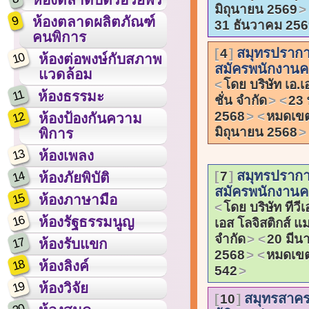
มิถุนายน 2569
9
ห้องตลาดผลิตภัณฑ์
31 ธันวาคม 256
คนพิการ
สมุทรปรากา
4
10
ห้องต่อพงษ์กับสภาพ
สมัครพนักงานค
แวดล้อม
โดย บริษัท เอ.เ
11
ห้องธรรมะ
ชั่น จำกัด
23
2568
หมดเข
12
ห้องป้องกันความ
มิถุนายน 2568
พิการ
13
ห้องเพลง
สมุทรปรากา
14
7
ห้องภัยพิบัติ
สมัครพนักงานคล
15
ห้องภาษามือ
โดย บริษัท ทีวีเ
16
ห้องรัฐธรรมนูญ
เอส โลจิสติกส์ แ
จำกัด
20 มีน
17
ห้องรับแขก
2568
หมดเข
18
ห้องลิงค์
542
19
ห้องวิจัย
สมุทรสาคร
10