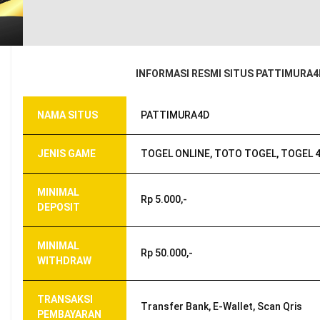
INFORMASI RESMI SITUS PATTIMURA4
NAMA SITUS
PATTIMURA4D
JENIS GAME
TOGEL ONLINE, TOTO TOGEL, TOGEL 
MINIMAL
Rp 5.000,-
DEPOSIT
MINIMAL
Rp 50.000,-
WITHDRAW
TRANSAKSI
Transfer Bank, E-Wallet, Scan Qris
PEMBAYARAN