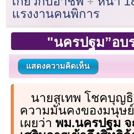
เกี่ยวกับอาชีพ
หน้า 1
แรงงานคนพิการ
"นครปฐม”อบร
แสดงความคิดเห็น
นายสุเทพ โชคบุญธ
ความมั่นคงของมนุษย์
เผยว่า
พม.นครปฐม จะจ