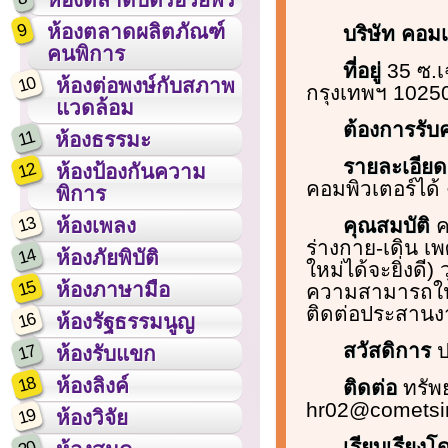
9
ห้องตลาดผลิตภัณฑ์
บริษัท คอมเ
คนพิการ
ที่อยู่
35 ซ.เ
10
ห้องต่อพงษ์กับสภาพ
กรุงเทพฯ 1025
แวดล้อม
ต้องการรั
11
ห้องธรรมะ
รายละเอีย
12
ห้องป้องกันความ
คอมพิวเตอร์ได้
พิการ
13
คุณสมบัติ
ค
ห้องเพลง
ร่างกาย-เดิน เ
14
ห้องภัยพิบัติ
ใหม่ได้จะยิ่งด
15
ห้องภาษามือ
ความสามารถในก
ติดต่อประสานงาน
16
ห้องรัฐธรรมนูญ
สวัสดิการ
ป
17
ห้องรับแขก
18
ห้องลิงค์
ติดต่อ
ทรัพย
hr02@cometsin
19
ห้องวิจัย
เรียบเรียง