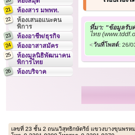
20
ห้องสมุด
21
ห้องสาร มพพท.
22
ห้องเสนอแนะคน
พิการ
ที่มา:
"ข้อมูลรั
ไทย (www.tddf.o
23
ห้องอาชีพ/ธุรกิจ
วันที่โพสต์
: 26/
24
ห้องอาสาสมัคร
25
ห้องมูลนิธิพัฒนาคน
พิการไทย
26
ห้องบริจาค
เลขที่ 23 ชั้น 2 ถนนวิสุทธิกษัตริย์ แขวงบางขุน