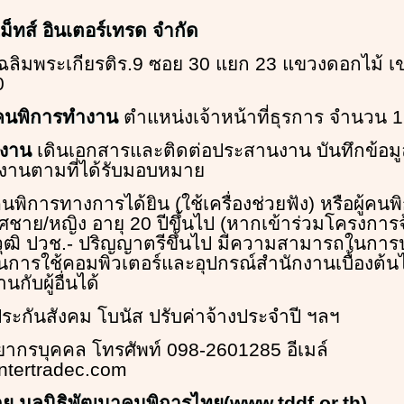
ม็ทส์ อินเตอร์เทรด จำกัด
ฉลิมพระเกียรติร.9 ซอย 30 แยก 23 แขวงดอกไม้ 
0
บคนพิการทำงาน
ตำแหน่งเจ้าหน้าที่ธุรการ จำนวน 1
ดงาน
เดินเอกสารและติดต่อประสานงาน บันทึกข้อมู
 งานตามที่ได้รับมอบหมาย
นพิการทางการได้ยิน (ใช้เครื่องช่วยฟัง) หรือผู้คน
พศชาย/หญิง อายุ 20 ปีขึ้นไป (หากเข้าร่วมโครงการ
ี) วุฒิ ปวช.- ปริญญาตรีขึ้นไป มีความสามารถในกา
ารใช้คอมพิวเตอร์และอุปกรณ์สำนักงานเบื้องต้น
กับผู้อื่นได้
ระกันสังคม โบนัส ปรับค่าจ้างประจำปี ฯลฯ
ากรบุคคล โทรศัพท์ 098-2601285 อีเมล์
tertradec.com
โดย มูลนิธิพัฒนาคนพิการไทย(www.tddf.or.th)