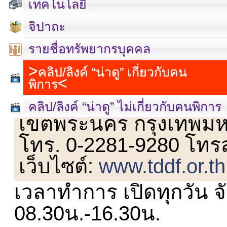
เทคโนโลยี
จิปาถะ
รายชื่อทรัพยากรบุคคล
คลิป/ลิงค์ “น่าดู” เกี่ยวกับคน
พิการ
เลขที่ 23 ชั้น 2 ถนนวิ
คลิป/ลิงค์ “น่าดู” ไม่เกี่ยวกับคนพิการ
เขตพระนคร กรุงเทพม
โทร. 0-2281-9280 โทร
เว็บไซต์:
www.tddf.or.th
เวลาทำการ เปิดทุกวัน จั
08.30น.-16.30น.