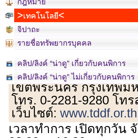
กฎหมาย
เทคโนโลยี
จิปาถะ
รายชื่อทรัพยากรบุคคล
คลิป/ลิงค์ “น่าดู” เกี่ยวกับคนพิการ
เลขที่ 23 ชั้น 2 ถนนวิ
คลิป/ลิงค์ “น่าดู” ไม่เกี่ยวกับคนพิการ
เขตพระนคร กรุงเทพม
โทร. 0-2281-9280 โทร
เว็บไซต์:
www.tddf.or.th
เวลาทำการ เปิดทุกวัน จั