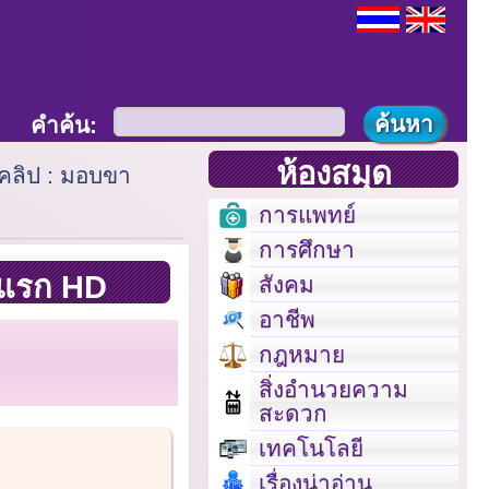
คำค้น:
ห้องสมุด
คลิป : มอบขา
การแพทย์
การศึกษา
นแรก HD
สังคม
อาชีพ
กฎหมาย
สิ่งอำนวยความ
สะดวก
เทคโนโลยี
เรื่องน่าอ่าน