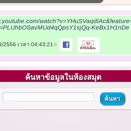
w.youtube.com/watch?v=YHuSVaqdIAc&feature
ist=PLUhbOSavMUd4qQpsY1sjQq-KeBx1H1nDe (
08/2556 เวลา 04:43:21
ค้นหาข้อมูลในห้องสมุด