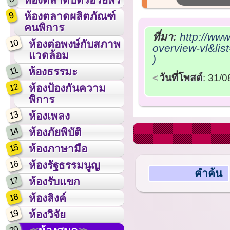
9
ห้องตลาดผลิตภัณฑ์
คนพิการ
ที่มา:
http://ww
10
ห้องต่อพงษ์กับสภาพ
overview-vl&l
แวดล้อม
)
11
ห้องธรรมะ
วันที่โพสต์
: 31/
12
ห้องป้องกันความ
พิการ
13
ห้องเพลง
14
ห้องภัยพิบัติ
15
ห้องภาษามือ
16
ห้องรัฐธรรมนูญ
คำค้น
17
ห้องรับแขก
18
ห้องลิงค์
19
ห้องวิจัย