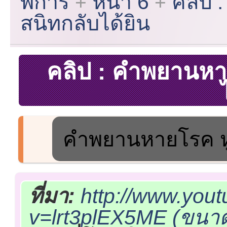
พิการ
หน้า 6
คลิป 
สนิทกลับได้ยิน
คลิป : คำพยานหา
คำพยานหายโรค หู
ที่มา:
http://www.you
v=lrt3plEX5ME (ขนาด