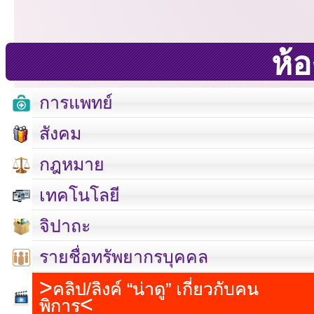
ห้
การแพทย์
สังคม
กฎหมาย
เทคโนโลยี
จิปาถะ
รายชื่อทรัพยากรบุคคล
คลิป/ลิงค์ “น่าดู” เกี่ยวกับคน
พิการ