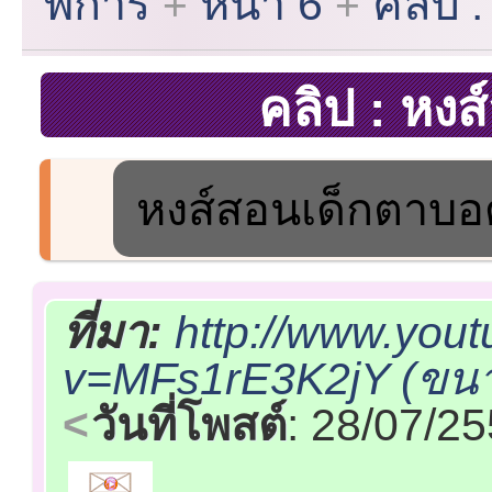
พิการ
หน้า 6
คลิป 
คลิป : หง
หงส์สอนเด็กตาบอ
ที่มา:
http://www.you
v=MFs1rE3K2jY (ขนาด
วันที่โพสต์
: 28/07/2