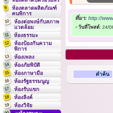
9
ห้องตลาดผลิตภัณฑ์
คนพิการ
ที่มา:
http://ww
10
ห้องต่อพงษ์กับสภาพ
แวดล้อม
วันที่โพสต์
: 24/
11
ห้องธรรมะ
12
ห้องป้องกันความ
พิการ
13
ห้องเพลง
14
ห้องภัยพิบัติ
15
ห้องภาษามือ
คำค้น
16
ห้องรัฐธรรมนูญ
17
ห้องรับแขก
18
ห้องลิงค์
19
ห้องวิจัย