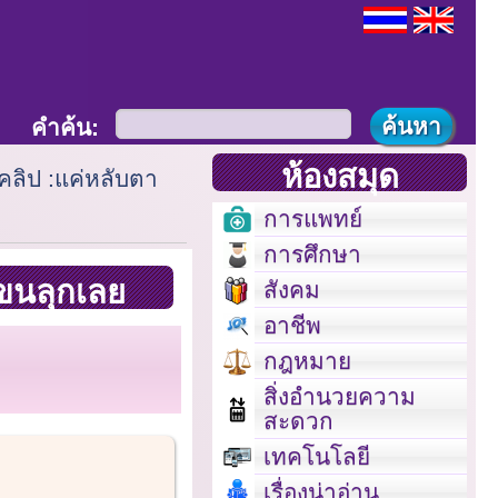
คำค้น:
ห้องสมุด
คลิป :แค่หลับตา
การแพทย์
การศึกษา
ขนลุกเลย
สังคม
อาชีพ
กฎหมาย
สิ่งอำนวยความ
สะดวก
เทคโนโลยี
เรื่องน่าอ่าน