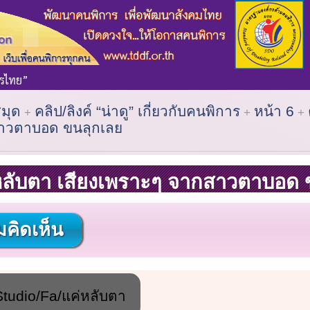
สมุด
คลิป/ลิงค์ “น่าดู” เกี่ยวกับคนพิการ
หน้า 6
สาวตาบอด ขนลุกเลย
่หลับตา เสียงเพราะๆ จากสาวตาบอด 
คิดเห็น
tudio/Fa/แค่หลับตา