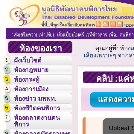
ห้องของเรา
คุณอยู่ที่:
ห้อง
เสียงเพราะๆ จาก
1
ผังเว็บไซต์
2
ห้องกฎหมาย
คลิป :แค
3
ห้องกระทู้
4
ห้องการเมือง
แสดงความ
5
ห้องข่าว มพพท.
6
ห้องชีวิตคนพิการ
7
ห้องตลาดงานคน
พิการ
Upbeat S
8
ห้องตลาดบัตรอวยพร