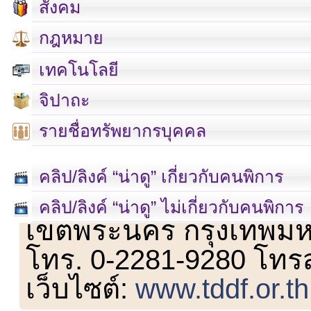
สังคม
กฎหมาย
เทคโนโลยี
จิปาถะ
รายชื่อทรัพยากรบุคคล
คลิป/ลิงค์ “น่าดู” เกี่ยวกับคนพิการ
เลขที่ 23 ชั้น 2 ถนนวิ
คลิป/ลิงค์ “น่าดู” ไม่เกี่ยวกับคนพิการ
เขตพระนคร กรุงเทพม
โทร. 0-2281-9280 โทร
เว็บไซต์:
www.tddf.or.th